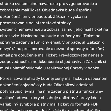
stránku system.cinemaware.eu pre vygenerovanie a
zobrazenie mailTicket. Objednávka bude úspešne
dokončená len v prípade, ak Zákazník vyčká na
presmerovanie na internetové stránky
system.cinemaware.eu a zobrazí sa mui jeho mailTicket na
obrazovke. Následne mu bude doručený mailTicket na
správne zadaný a funkčný email. V prípade, ak Zákazník
nevyčká na presmerovanie a nezadal správny a funkčný
email pre doručenie mailTicket, Prevádzkovateľ nenesie
zodpovednosť za nedokončenie objednávky a Zákazník si
musí uplatniť reklamáciu realizovanej úhrady v banke.
Po realizovaní úhrady kúpnej ceny mailTicket a úspešnom
dokončení objednávky bude Zákazníkovi odoslaný
potvrdzujúci e-mail na ním zadanú platnú a funkčnú e-
mailovú adresu, ktorý obsahuje unikátny čiarový kód a
variabilný symbol a platný mailTicket vo formáte PDF
oprávňujúci na vstup do sály (slúži ako vstupenka). Pre