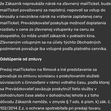
že Zákazník nepreukáže nárok na zľavnený mailTicket, bude
mailTicket považovaný za neplatný, nepovolí sa vstup do
kinosály a nevznikne nárok na vrátenie zaplatenej ceny
mailTicket. Prevádzkovateľ poskytuje možnosť doplatenia
rozdielu v cene zo zľavnenej vstupenky na cenu za
dospelého, čo môže urobiť zákazník v pokladni kina.
Zľavneným vstupným sa na účely týchto Obchodných
podmienok považuje iba vstupné podľa platného cenníka.
Odstúpenie od zmluvy
Predaj mailTicketov na filmové a iné predstavenie sa
považuje za zmluvu súvisiacu s poskytovaním služieb
súvisiacich s činnosťami v rámci voľného času, podľa ktorej
sa Prevádzkovateľ zaväzuje poskytnúť tieto služby v
dohodnutom čase alebo v dohodnutej lehote a z toho
dôvodu Zákazník nemôže, v zmysle § 7 ods. 6 písm. k) zák. č.
102/2014 Z.z. o ochrane spotrebiteľa pri predaji tovaru