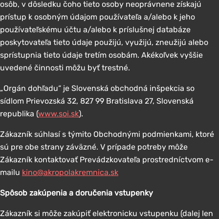
osôb, v dôsledku čoho tieto osoby neoprávnene získajú
prístup k osobným údajom používateľa a/alebo k jeho
používateľskému účtu a/alebo k príslušnej databáze
poskytovateľa tieto údaje použijú, využijú, zneužijú alebo
sprístupnia tieto údaje tretím osobám. Akékoľvek vyššie
uvedené činnosti môžu byť trestné.
„Orgán dohľadu“ je Slovenská obchodná inšpekcia so
sídlom Prievozská 32, 827 99 Bratislava 27, Slovenská
republika (
www.soi.sk
).
Zákazník súhlasí s týmito Obchodnými podmienkami, ktoré
sú pre obe strany záväzné. V prípade potreby môže
Zákazník kontaktovať Prevádzkovateľa prostredníctvom e-
mailu
kino@akropolakremnica.sk
Spôsob zakúpenia a doručenia vstupenky
Zákazník si môže zakúpiť elektronicku vstupenku (dalej len