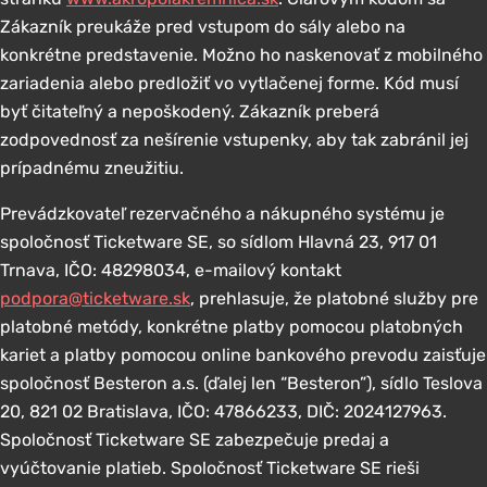
Zákazník preukáže pred vstupom do sály alebo na
konkrétne predstavenie. Možno ho naskenovať z mobilného
zariadenia alebo predložiť vo vytlačenej forme. Kód musí
byť čitateľný a nepoškodený. Zákazník preberá
zodpovednosť za nešírenie vstupenky, aby tak zabránil jej
prípadnému zneužitiu.
Prevádzkovateľ rezervačného a nákupného systému je
spoločnosť Ticketware SE, so sídlom Hlavná 23, 917 01
Trnava, IČO: 48298034, e-mailový kontakt
podpora@ticketware.sk
, prehlasuje, že platobné služby pre
platobné metódy, konkrétne platby pomocou platobných
kariet a platby pomocou online bankového prevodu zaisťuje
spoločnosť Besteron a.s. (ďalej len “Besteron”), sídlo Teslova
20, 821 02 Bratislava, IČO: 47866233, DIČ: 2024127963.
Spoločnosť Ticketware SE zabezpečuje predaj a
vyúčtovanie platieb. Spoločnosť Ticketware SE rieši