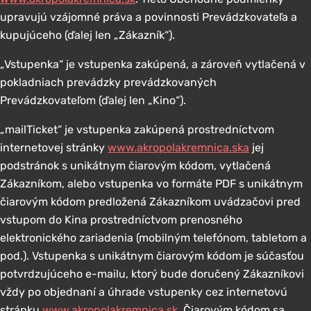
upravujú vzájomné práva a povinnosti Prevádzkovateľa a
kupujúceho (ďalej len „Zákazník“).
„Vstupenka“ je vstupenka zakúpená, a zároveň vytlačená v
pokladniach prevádzky prevádzkovaných
Prevádzkovateľom (ďalej len „Kino“).
„mailTicket“ je vstupenka zakúpená prostredníctvom
internetovej stránky
www.akropolakremnica.ska
jej
podstránok s unikátnym čiarovým kódom, vytlačená
Zákazníkom, alebo vstupenka vo formáte PDF s unikátnym
čiarovým kódom predložená Zákazníkom uvádzačovi pred
vstupom do Kina prostredníctvom prenosného
elektronického zariadenia (mobilným telefónom, tabletom a
pod.). Vstupenka s unikátnym čiarovým kódom je súčasťou
potvrdzujúceho e-mailu, ktorý bude doručený Zákazníkovi
vždy po objednaní a úhrade vstupenky cez internetovú
stránku
www.akropolakremnica.sk
. Čiarovým kódom sa