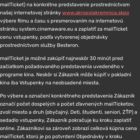
mailTicket) na konkrétne predstavenie prostredníctvom
našej internetovej stránky
www.akropolakremnica.skpo
výbere filmu a času s presmerovaním na internetovú
stránku system.cinemaware.eu a zaplatiť za mailTicket
cenu vstupenky, podľa vytvorenej objednávky
prostredníctvom služby Besteron.
mailTicket je možné zakúpiť najneskôr 30 minút pred
začiatkom požadovaného predstavenia uvedeného v
programe kina. Neskôr si Zákazník môže kúpiť v pokladni
kina iba Vstupenky na neobsadené miesta.
Po výbere a označení konkrétneho predstavenia Zákazník
označí počet dospelých a počet zľavnených mailTicketov,
zvolí miesto a druh (obyčajný, Deti, študenti, seniori, ZŤP) a
sedadlo vstupenky, Zákazník pokračuje ku kroku zaplatiť
online. Zákazníkovi sa zároveň zobrazí celková kúpna cena
mailTicket, ktorú je po potvrdení Objednávky v kroku