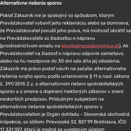
Alternatívne riešenie sporov
Pokiaľ Zákazník nie je spokojný so spôsobom, ktorým
Prevádzkovateľ vybavil jeho reklamáciu alebo sa domnieva,
že Prevádzkovateľ porušil jeho práva, má možnosť obrátiť sa
na Prevádzkovateľa so žiadosťou o nápravu
(prostredníctvom emailu na
kino@akropolakremnica.sk
). Ak
Prevádzkovateľ na žiadosť o nápravu odpovie zamietavo,
alebo na ňu neodpovie do 30 dní odo dňa jej odoslania,
Zákazník má právo podať návrh na začatie alternatívneho
riešenia svojho sporu podľa ustanovenia § 11 a nasl. zákona
č. 391/2015 Z.z. o alternatívnom riešení spotrebiteľských
sporov a o zmene a doplnení niektorých zákonov v znení
neskorších predpisov. Príslušným subjektom na
alternatívne riešenie spotrebiteľských sporov s
Prevádzkovateľom je Orgán dohľadu - Slovenská obchodná
inšpekcia, so sídlom: Prievozská 32, 827 99 Bratislava, IČO:
17 331 927, ktorú je možné za uvedeným účelom