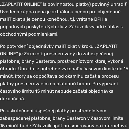
„ZAPLATIŤ ONLINE” (s povinnosťou platby) povinný uhradiť.
Uvedená kúpna cena je aktuálnou cenou pre objednané
mailTicket a je cenou konečnou, t.j. vrátane DPH a
prípadných poskytnutých zliav. Zákazník vyjadrí súhlas s
obchodnými podmienkami.
Po potvrdení objednávky mailTicket v kroku „ZAPLATIŤ
ONLINE“ je Zákazník presmerovaný do zabezpečenej
platobnej brány Besteron, prostredníctvom ktorej vykoná
úhradu. Úhradu je potrebné vykonať v časovom limite do 15
minút, ktorý sa odpočítava od okamihu začatia procesu
platby presmerovaním na platobnú bránu. Po vypršaní
časového limitu 15 minút nebude začatá objednávka
dokončená.
Po uskutočnení úspešnej platby prostredníctvom
zabezpečenej platobnej brány Besteron v časovom limite
15 minút bude Zákazník opäť presmerovaný na internetovú