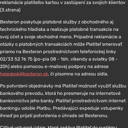
reklamácie platiteľov kartou v zastúpení za svojich klientov
(3.strana)
Besteron poskytuje platobné služby z obchodného aj
technického hľadiska a realizuje platobné transakcie na
svoj účet a svoje obchodné meno. Prípadné reklamácie a
otázky o platobných transakciách môže Platiteľ smerovať
priamo na Besteron prostredníctvom telefonickej linky
02/33 52 76 75 (po-pia 08 - 16h, víkendy a sviatky 08 -
20h) alebo pomocou e-mailovej podpory na adrese
helpdesk@besteron.sk
, či písomne na adresu sídla.
Po potvrdení objednávky má Platiteľ možnosť využiť službu
bankového prevodu, ktorá ho presmeruje na internetové
bankovníctvo jeho banky. Platiteľ prostredníctvom internet
bankingu odošle Platbu. Predávajúci expeduje vstupenky
ihneď po prijatí potvrdenia o úhrade od Besteronu.
Citlivé vstupné údaje, ktoré zadáva Platiteľ do systému