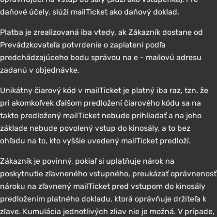
daňové účely, slúži mailTicket ako daňový doklad.
Platba je zrealizovaná iba vtedy, ak Zákazník dostane od
Prevádzkovateľa potvrdenie o zaplatení podľa
predchádzajúceho bodu správou na e - mailovú adresu
zadanú v objednávke.
Unikátny čiarový kód v mailTicket je platný iba raz, tzn. že
pri akomkoľvek ďalšom predložení čiarového kódu sa na
takto predložený mailTicket nebude prihliadať a na jeho
základe nebude povolený vstup do kinosály, a to bez
ohľadu na to, kto vyššie uvedený mailTicket predloží.
Zákazník je povinný, pokiaľ si uplatňuje nárok na
poskytnutie zľavneného vstupného, preukázať oprávnenosť
nároku na zľavnený mailTicket pred vstupom do kinosály
predložením platného dokladu, ktorá oprávňuje držiteľa k
zľave. Kumulácia jednotlivých zliav nie je možná. V prípade,