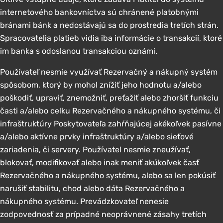
internetového bankovníctva sú chránené platobnými
bránami bánk a nedostávajú sa do prostredia tretích strán.
Spracovatelia platieb vidia iba informácie o transakcií, ktoré
im banka s odoslanou transakciou oznámi.
Používateľ nesmie využívať Rezervačný a nákupný systém
spôsobom, ktorý by mohol znížiť jeho hodnotu a/alebo
poškodiť, upraviť, znemožniť, preťažiť alebo zhoršiť funkciu
časti a/alebo celku Rezervačného a nákupného systému, či
infraštruktúry Poskytovateľa zahŕňajúcej akékoľvek pasívne
a/alebo aktívne prvky infraštruktúry a/alebo sieťové
zariadenia, či servery. Používatel nesmie zneužívať,
blokovať, modifikovať alebo inak meniť akúkoľvek časť
Rezervačného a nákupného systému, alebo sa len pokúsiť
narušiť stabilitu, chod alebo dáta Rezervačného a
nákupného systému. Prevádzkovateľ nenesie
zodpovednosť za prípadné neoprávnené zásahy tretích