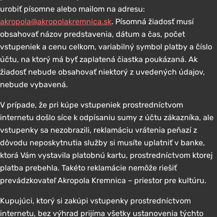
urobiť písomne alebo mailom na adresu:
akropola@akropolakremnica.sk
. Písomná žiadosť musí
obsahovať názov predstavenia, dátum a čas, počet
vstupeniek a cenu celkom, variabilný symbol platby a číslo
účtu, na ktorý má byť zaplatená čiastka poukázaná. Ak
žiadosť nebude obsahovať niektorý z uvedených údajov,
nebude vybavená.
V prípade, že pri kúpe vstupeniek prostredníctvom
internetu došlo síce k odpísaniu sumy z účtu zákazníka, ale
vstupenky sa nezobrazili, reklamáciu vrátenia peňazí z
dôvodu neposkytnutia služby si musíte uplatniť v banke,
ktorá Vám vystavila platobnú kartu, prostredníctvom ktorej
platba prebehla. Takéto reklamácie nemôže riešiť
prevádzkovateľ Akropola Kremnica – priestor pre kultúru.
Kupujúci, ktorý si zakúpi vstupenky prostredníctvom
internetu, bez výhrad prijíma všetky ustanovenia týchto