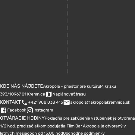
KDE NÁS NÁJDETE
Akropola - priestor pre kultúru
P. Križku
393/10
967 01 Kremnica
Naplánovať trasu
KONTAKT
+421 908 038 415
akropola@akropolakremnica.sk
Facebook
Instagram
OTVÁRACIE HODINY
Pokladňa pre zakúpenie vstupeniek je otvorená
1/2 hod. pred začiatkom podujatia.
Film Bar Akropola je otvorený v
letných mesiacoch od 15:00 hod
Obchodné podmienky